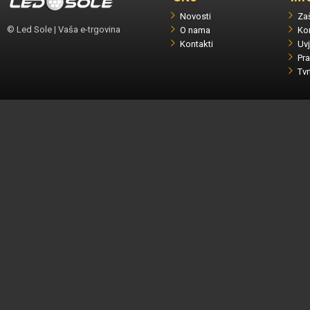
Novosti
Zaš
© Led Sole | Vaša e-trgovina
O nama
Ko
Kontakti
Uvj
Pra
Tvr