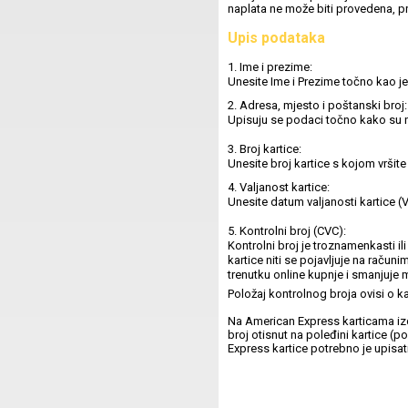
naplata ne može biti provedena, pr
Upis podataka
1. Ime i prezime:
Unesite Ime i Prezime točno kao je
2. Adresa, mjesto i poštanski broj:
Upisuju se podaci točno kako su na
3. Broj kartice:
Unesite broj kartice s kojom vršite
4. Valjanost kartice:
Unesite datum valjanosti kartice 
5. Kontrolni broj (CVC):
Kontrolni broj je troznamenkasti il
kartice niti se pojavljuje na račun
trenutku online kupnje i smanjuj
Položaj kontrolnog broja ovisi o k
Na American Express karticama iz
broj otisnut na poleđini kartice 
Express kartice potrebno je upisati