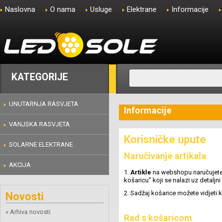
Naslovna
O nama
Usluge
Elektrane
Informacije
KATEGORIJE
UNUTARNJA RASVJETA
Informacije
VANJSKA RASVJETA
Korisničke upute
SOLARNE ELEKTRANE
Naručivanje artikala
AKCIJA
1.
Artikle
na webshopu naručujete p
košaricu" koji se nalazi uz detalj
2. Sadžaj košarice možete vidjeti 
Novosti
» Arhiva novosti
Rad s košaricom