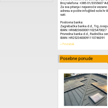
Broj telefona: +385 01/3355607 Ad
Za sva pitanja i nejasnoće vezane 
adresu e-pošte info@led-sole.hr i
sati.
Poslovna banka:
Zagrebačka banka d.d., Trg Josip
IBAN: HR68236000011025470027
Privredna banka d.d., Radnička ce
IBAN: HR2523400091110746391
« Povratak
Posebne ponude