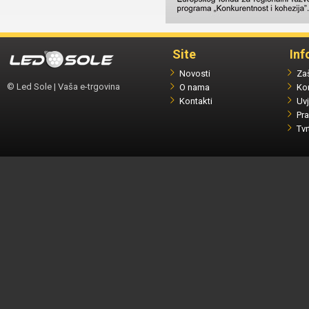
Site
Inf
Novosti
Zaš
© Led Sole | Vaša e-trgovina
O nama
Ko
Kontakti
Uvj
Pra
Tvr