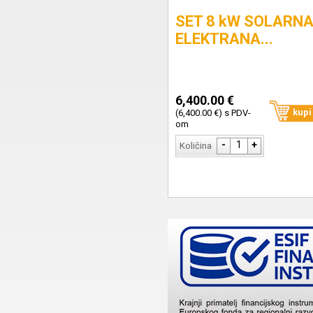
SET 8 kW SOLARN
ELEKTRANA...
6,400.00 €
kupi
(6,400.00 €) s PDV-
om
-
1
+
Količina