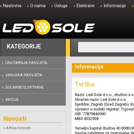
Naslovna
O nama
Usluge
Elektrane
Informacije
KATEGORIJE
UNUTARNJA RASVJETA
Informacije
VANJSKA RASVJETA
Tvrtka
SOLARNE ELEKTRANE
Naziv: Led-Sole d.o.o., društvo s
AKCIJA
Skraćen naziv: Led-Sole d.o.o.
Sjedište: Zagreb (Grad Zagreb), B
Upisano u sudski registar: Trgova
OIB: 77879846990
Novosti
MBS:4332938
» Arhiva novosti
Temeljni kapital društva 40 000EUR(
Osobe ovlaštene za zastupanje: B