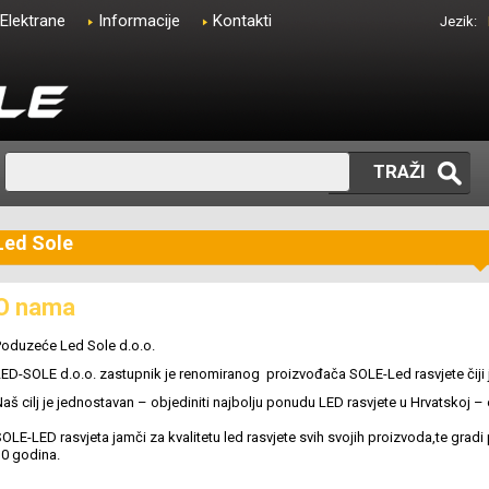
Elektrane
Informacije
Kontakti
Jezik:
TRAŽI
Led Sole
O nama
Poduzeće Led Sole d.o.o.
ED-SOLE d.o.o. zastupnik je renomiranog proizvođača SOLE-Led rasvjete čiji je 
aš cilj je jednostavan – objediniti najbolju ponudu LED rasvjete u Hrvatskoj – 
OLE-LED rasvjeta jamči za kvalitetu led rasvjete svih svojih proizvoda,te gradi
30 godina.