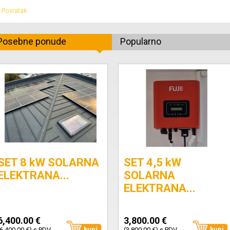
 Povratak
Posebne ponude
Popularno
SET 8 kW SOLARNA
SET 4,5 kW
ELEKTRANA...
SOLARNA
ELEKTRANA...
6,400.00 €
3,800.00 €
kupi
kupi
(6,400.00 €) s PDV-
(3,800.00 €) s PDV-