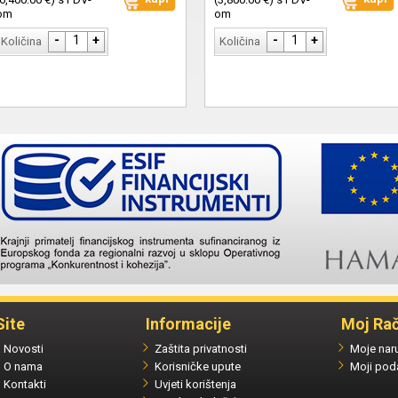
om
om
-
1
+
-
1
+
Količina
Količina
Site
Informacije
Moj Ra
Novosti
Zaštita privatnosti
Moje nar
O nama
Korisničke upute
Moji pod
Kontakti
Uvjeti korištenja