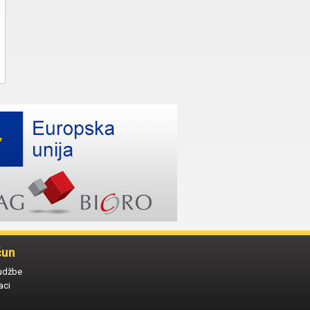
čun
udžbe
aci