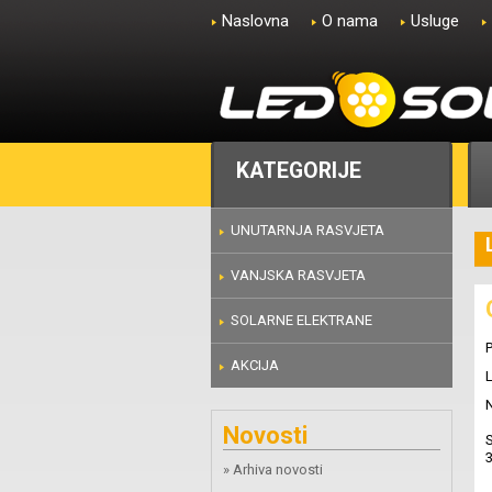
Naslovna
O nama
Usluge
KATEGORIJE
UNUTARNJA RASVJETA
VANJSKA RASVJETA
SOLARNE ELEKTRANE
AKCIJA
L
N
Novosti
S
» Arhiva novosti