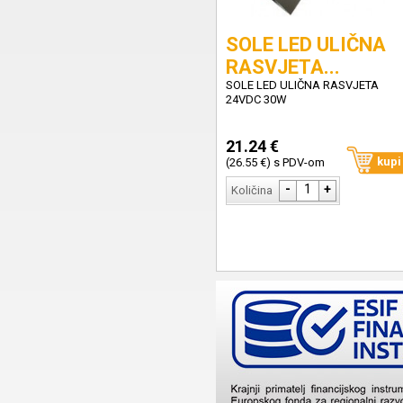
SOLE LED ULIČNA
RASVJETA...
SOLE LED ULIČNA RASVJETA
24VDC 30W
21.24 €
kupi
(26.55 €) s PDV-om
-
1
+
Količina