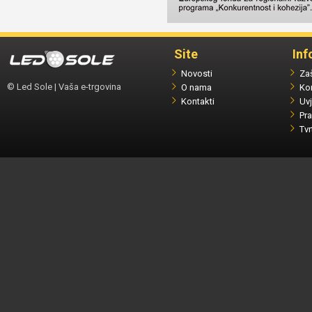
Site
Inf
Novosti
Zaš
© Led Sole | Vaša e-trgovina
O nama
Ko
Kontakti
Uvj
Pra
Tvr