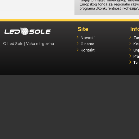
Site
Inf
Novosti
Zaš
© Led Sole | Vaša e-trgovina
O nama
Ko
Kontakti
Uvj
Pra
Tvr