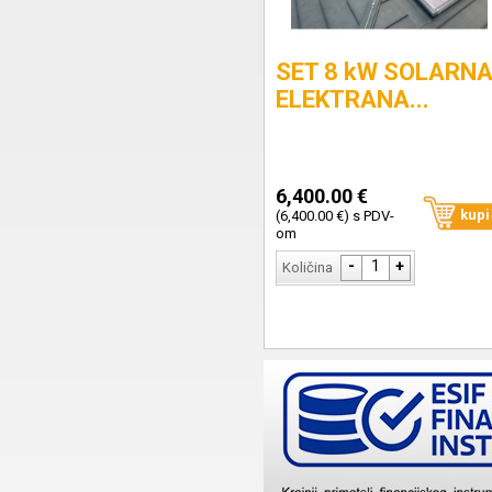
SET 8 kW SOLARN
ELEKTRANA...
6,400.00 €
kupi
(6,400.00 €) s PDV-
om
-
1
+
Količina