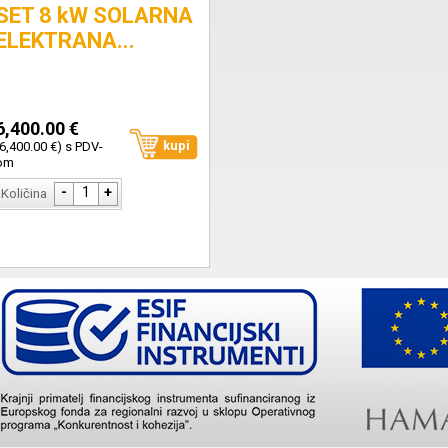
SET 8 kW SOLARNA
ELEKTRANA...
6,400.00 €
kupi
(6,400.00 €) s PDV-
om
-
1
+
Količina